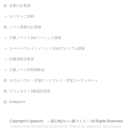
企業のお客様
セミナーご依頼
ノート講座のお客様
方眼ノート１dayベーシック講座
スーパーブレインメソッド1dayプレミアム講座
読書感想文教室
方眼ノート特別体験会
モデルハウス・店舗ディスプレイ・空室コーディネート
クリンネスト2級認定講座
Instagram
Copyright ©
igokochi ～居心地のいい家づくり～
All Rights Reserved.
Powered by
WordPress
&
BizVektor Theme
by
Vektor,Inc.
technology.