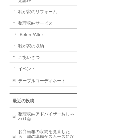
定講座
我が家のリフォーム
整理収納サービス
Before/After
我が家の収納
ごあいさつ
イベント
テーブルコーディネート
最近の投稿
整理収納アドバイザーおしゃ
べり会
お弁当箱の収納を見直した
ら、朝の準備がスムーズにな