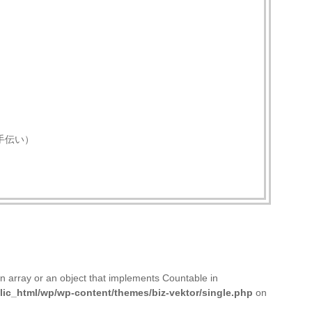
手伝い）
n array or an object that implements Countable in
lic_html/wp/wp-content/themes/biz-vektor/single.php
on