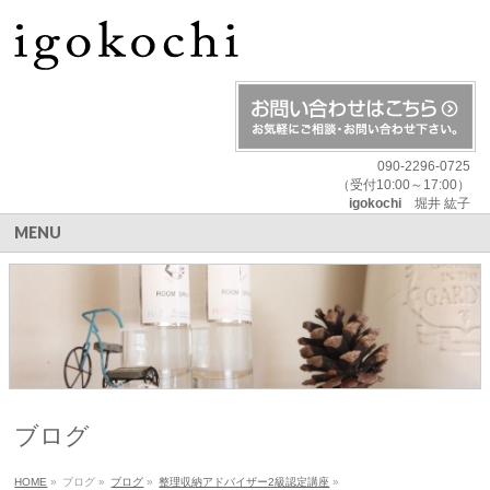
090-2296-0725
（受付10:00～17:00）
igokochi
堀井 紘子
MENU
ブログ
HOME
»
ブログ
»
ブログ
»
整理収納アドバイザー2級認定講座
»